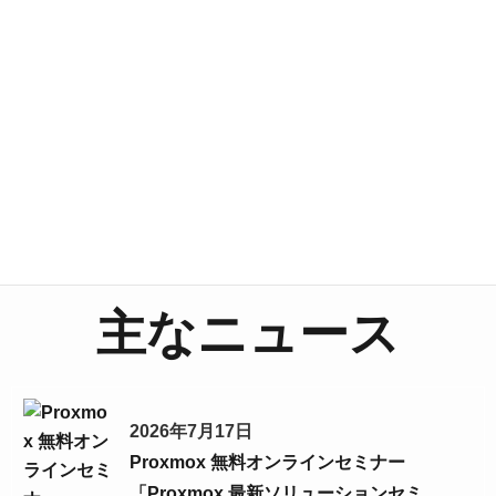
IoTデバイス開発
自社設計センサーデバイス、組込み制御、無線ネット
ワーク、クラウド/Webアプリケーション、モバイルアプ
リケーションをワンストップで開発します。
主なニュース
2026年7月17日
Proxmox 無料オンラインセミナー
「Proxmox 最新ソリューションセミ