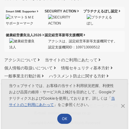
SECURITY ACTION
プラチナえるぼし認定
Smart SME Supporter
健康経営優良法人2026
認定経営革新等支援機関
アクシスは、認定経営革新等支援機関です。
認定支援機関ID：109713000512
アクシスについて
当サイトのご利用にあたって
個人情報の取扱いについて
情報セキュリティ基本方針
一般事業主行動計画
ハラスメント防止に関する方針
当ウェブサイトでは、お客様の当サイト利用状況把握、利便性
および品質の維持・サービス向上検討を目的として、Googleア
ナリティクスおよびCookieを使用しております。詳しくは「
当
サイトのご利用にあたって
」をご参照ください。
〒164-0012 東京都中野区本町1-32-2 ハーモニータワー2F
E-mail:
otoiawase@axisjp.co.jp
OK
Copyright © AXIS Co., Ltd. All Rights Reserved.